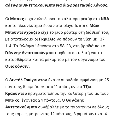
αδέρφια Αντετοκούνμπο για διαφορετικούς λόγους.
Οι
Μπακς
είχαν κλειδώσει το καλύτερο ρεκόρ στο
NBA
και το πλεονέκτημα έδρας στα playoffs και ο
Μάικ
Μπουντενχόλζερ
είχε το μισό ρόστερ στη διάθεσή του,
με αποτέλεσμα οι
Γκρίζλις
να πάρουν τη νίκη με 137-
114. Τα “ελάφια” έπεσαν στο 58-23, στη βραδιά που ο
Γιάννης Αντετοκούνμπο
τιμήθηκε σε τελετή για τα
κατορθώματα και τα ρεκόρ του με τον οργανισμό του
Ουισκόνσιν
.
Ο
Λιντέλ Γουίγκιντον
έκανε σπουδαία εμφάνιση με 25
πόντους, 5 ριμπάουντ και 11 ασίστ, ενώ ο
Τζέι
Κράουντερ
πραγματοποίησε την καλύτερή του με τους
Μπακς
, έχοντας 24 πόντους. Ο
Θανάσης
Αντετοκούνμπο
συνέβαλλε με το παραπάνω σε όλους
τους τομείς, μετρώντας 12 πόντους, 8 ριμπάουντ και 4