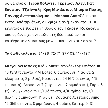
ασίστ, ενώ οι
Τζρου Χόλιντεϊ
,
Γκρέισον Άλεν
,
Πατ
Κόνατον
,
Τζο Ινγκλς
,
Κρις Μίντλετον
,
Μπόμπι Πόρτις
,
Γιάννης Αντετοκούνμπο
, ο
Μπρουκ Λόπεζ
έμειναν
εκτός. Από την άλλη, ο
Γκρίζλις
ανέβηκαν στο 51-30,
έχοντας σε εξαιρετική βραδιά τον
Τζάρεν Τζάκσον
, ο
οποίος δεν είχε αντίπαλο στις δύο ρακέτες και
κατέγραψε 36 πόντους με 4 ριμπάουντ και 2 ασίστ.//
Τα δωδεκάλεπτα
: 31-36, 72-71, 87-108, 114-137
Μιλγουόκι Μπακς
(Μάικ Μπουντενχόλζερ): Μπότσαμπ
13 (3/8 τρίποντα, 4/4 βολές, 6 ριμπάουντ, 4 ασίστ, 2
κλεψίματα, 2 μπλοκ), Κράουντερ 24 (6/7 δίποντα, 4/5
τρίποντα), Λέοναρντ 7 (1 τρίποντο, 7 ριμπάουντ), Γκριν 6
(2), Γουίγκιντον 25 (6/10 δίποντα, 4/10 τρίποντα, 1/1
βολή, 5 ριμπάουντ, 11 ασίστ), Θανάσης Αντετοκούνμπο
12 (6/9 δίποντα, 8 ριμπάουντ, 4 ασίστ), Κάρτερ 9 (3),