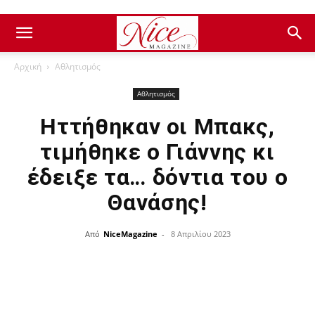
Αρχική
Αθλητισμός
Αθλητισμός
Ηττήθηκαν οι Μπακς,
τιμήθηκε ο Γιάννης κι
έδειξε τα… δόντια του ο
Θανάσης!
Από
NiceMagazine
-
8 Απριλίου 2023