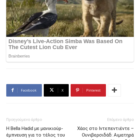
Facebook
X
Pinterest
Προηγούμενο άρθρο
Επόμενο άρθρο
Η Bella Hadid με μανικιούρ-
Χάος στο Ιντεπεντιέντε –
έμπνευση για το τέλος του
Ουνιβερσιδάδ: Aιματηρά