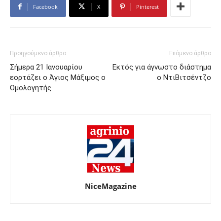
Facebook
X
Pinterest
Προηγούμενο άρθρο
Επόμενο άρθρο
Σήμερα 21 Ιανουαρίου
Εκτός για άγνωστο διάστημα
εορτάζει ο Άγιος Μάξιμος ο
ο ΝτιΒιτσέντζο
Ομολογητής
NiceMagazine