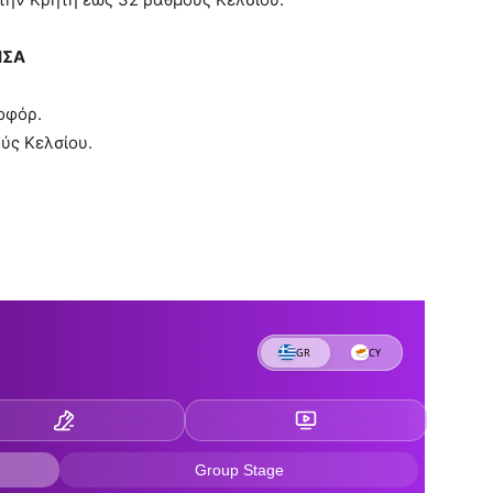
ΗΣΑ
οφόρ.
ύς Κελσίου.