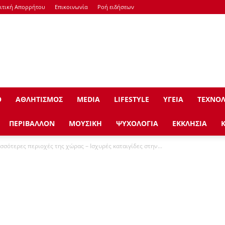
ιτική Απορρήτου
Επικοινωνία
Ροή ειδήσεων
Ο
ΑΘΛΗΤΙΣΜΟΣ
ΜEDIA
LIFESTYLE
ΥΓΕΙΑ
ΤΕΧΝΟΛ
ΠΕΡΙΒΑΛΛΟΝ
ΜΟΥΣΙΚΗ
ΨΥΧΟΛΟΓΙΑ
ΕΚΚΛΗΣΙΑ
σσότερες περιοχές της χώρας – Ισχυρές καταιγίδες στην...