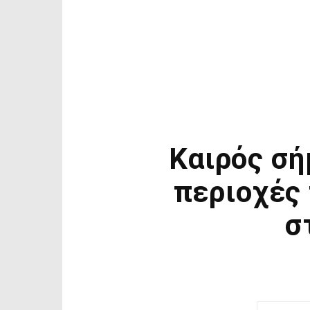
Καιρός σή
περιοχές 
σ