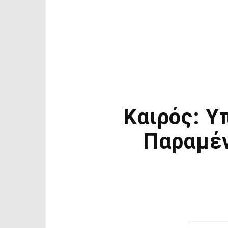
Καιρός: Υ
Παραμέν