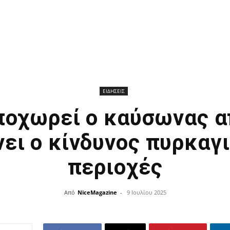
ΕΙΔΗΣΕΙΣ
ποχωρεί ο καύσωνας α
ει ο κίνδυνος πυρκαγι
περιοχές
Από
NiceMagazine
-
9 Ιουλίου 2025