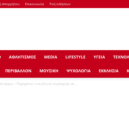
κή Απορρήτου
Επικοινωνία
Ροή ειδήσεων
Ο
ΑΘΛΗΤΙΣΜΟΣ
ΜEDIA
LIFESTYLE
ΥΓΕΙΑ
ΤΕΧΝΟΛ
ΠΕΡΙΒΑΛΛΟΝ
ΜΟΥΣΙΚΗ
ΨΥΧΟΛΟΓΙΑ
ΕΚΚΛΗΣΙΑ
ό αύριο – Παραμένει ο κίνδυνος πυρκαγιάς σε...