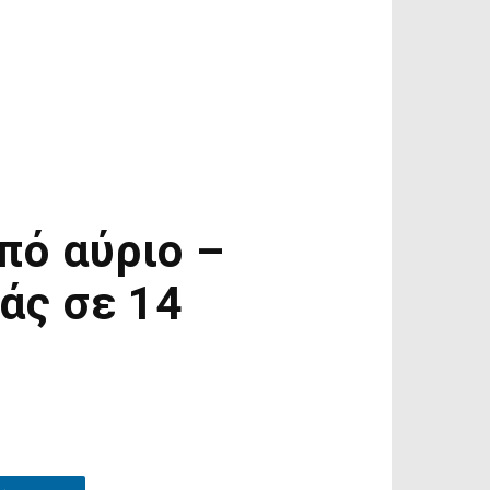
πό αύριο –
άς σε 14