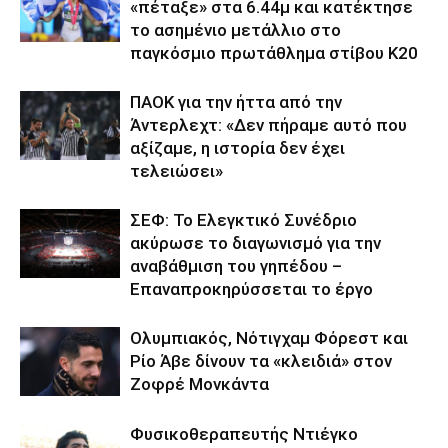
«πέταξε» στα 6.44μ και κατέκτησε
το ασημένιο μετάλλιο στο
παγκόσμιο πρωτάθλημα στίβου Κ20
ΠΑΟΚ για την ήττα από την
Άντερλεχτ: «Δεν πήραμε αυτό που
αξίζαμε, η ιστορία δεν έχει
τελειώσει»
ΣΕΦ: Το Ελεγκτικό Συνέδριο
ακύρωσε το διαγωνισμό για την
αναβάθμιση του γηπέδου –
Επαναπροκηρύσσεται το έργο
Ολυμπιακός, Νότιγχαμ Φόρεστ και
Ρίο Άβε δίνουν τα «κλειδιά» στον
Ζοφρέ Μονκάντα
Φυσικοθεραπευτής Ντιέγκο