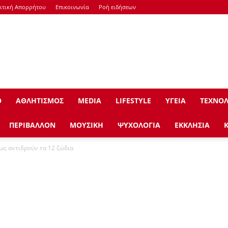
ιτική Απορρήτου
Επικοινωνία
Ροή ειδήσεων
Ο
ΑΘΛΗΤΙΣΜΟΣ
ΜEDIA
LIFESTYLE
ΥΓΕΙΑ
ΤΕΧΝΟΛ
ΠΕΡΙΒΑΛΛΟΝ
ΜΟΥΣΙΚΗ
ΨΥΧΟΛΟΓΙΑ
ΕΚΚΛΗΣΙΑ
ως αντιδρούν τα 12 ζώδια