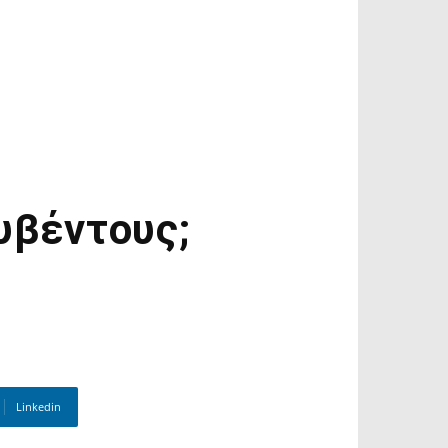
υβέντους;
Linkedin