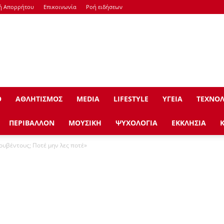
κή Απορρήτου
Επικοινωνία
Ροή ειδήσεων
Ο
ΑΘΛΗΤΙΣΜΟΣ
ΜEDIA
LIFESTYLE
ΥΓΕΙΑ
ΤΕΧΝΟΛ
ΠΕΡΙΒΑΛΛΟΝ
ΜΟΥΣΙΚΗ
ΨΥΧΟΛΟΓΙΑ
ΕΚΚΛΗΣΙΑ
ουβέντους; Ποτέ μην λες ποτέ»