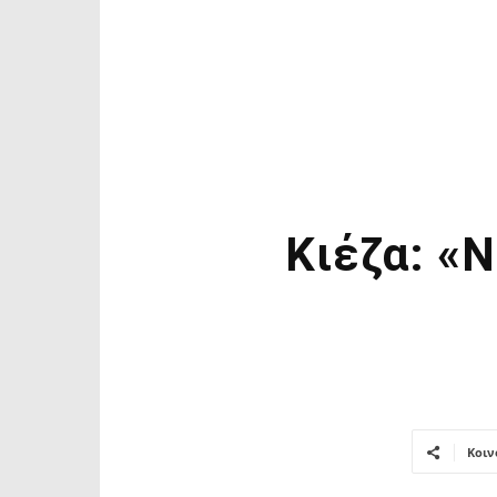
Κιέζα: «
Κοιν