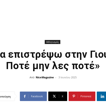
Αθλητισμός
Να επιστρέψω στην Γιο
Ποτέ μην λες ποτέ»
Από
NiceMagazine
-
3 Ιουνίου 2025
Facebook
X
Pinterest
οποίηση