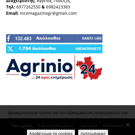
Διαχειριστής:
Άγγελος Πολύζος
Τηλ:
6977262550
&
6982423383
Email:
nicemagazinegr@gmail.com
Χρησιμοποιούμε cookie για την εξατομίκευση περιεχομένου και
διαφημίσεων, την παροχή λειτουργιών κοινωνικών μέσων και
την ανάλυση της επισκεψιμότητάς μας
Όροι χρήσης
Πολιτική Απορρήτου
Ταυτότητα
Επικοινωνία
Αποδέχομαι τα cookies
Λεπτομέρειες