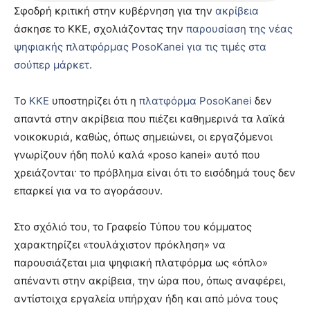
Σφοδρή κριτική στην κυβέρνηση για την
ακρίβεια
άσκησε το ΚΚΕ, σχολιάζοντας την
παρουσίαση της νέας
ψηφιακής πλατφόρμας PosoKanei για τις τιμές στα
σούπερ μάρκετ
.
Το
ΚΚΕ
υποστηρίζει ότι η
πλατφόρμα PosoKanei
δεν
απαντά στην ακρίβεια που πιέζει καθημερινά τα λαϊκά
νοικοκυριά, καθώς, όπως σημειώνει, οι εργαζόμενοι
γνωρίζουν ήδη πολύ καλά «poso kanei» αυτό που
χρειάζονται· το πρόβλημα είναι ότι το εισόδημά τους δεν
επαρκεί για να το αγοράσουν.
Στο σχόλιό του, το Γραφείο Τύπου του κόμματος
χαρακτηρίζει «τουλάχιστον πρόκληση» να
παρουσιάζεται μια ψηφιακή πλατφόρμα ως «όπλο»
απέναντι στην ακρίβεια, την ώρα που, όπως αναφέρει,
αντίστοιχα εργαλεία υπήρχαν ήδη και από μόνα τους