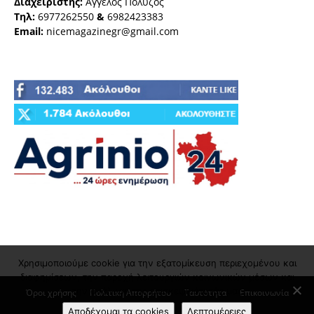
Διαχειριστής:
Άγγελος Πολύζος
Τηλ:
6977262550
&
6982423383
Email:
nicemagazinegr@gmail.com
Χρησιμοποιούμε cookie για την εξατομίκευση περιεχομένου και
διαφημίσεων, την παροχή λειτουργιών κοινωνικών μέσων και
την ανάλυση της επισκεψιμότητάς μας
Όροι χρήσης
Πολιτική Απορρήτου
Ταυτότητα
Επικοινωνία
Αποδέχομαι τα cookies
Λεπτομέρειες