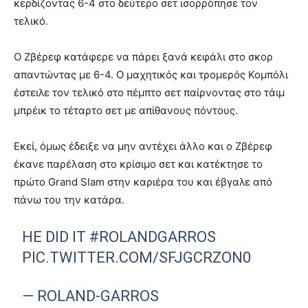
κερδίζοντας 6-4 στο δεύτερο σετ ισορρόπησε τον
τελικό.
Ο Ζβέρεφ κατάφερε να πάρει ξανά κεφάλι στο σκορ
απαντώντας με 6-4. Ο μαχητικός και τρομερός Κομπόλι
έστειλε τον τελικό στο πέμπτο σετ παίρνοντας στο τάιμ
μπρέικ το τέταρτο σετ με απίθανους πόντους.
Εκεί, όμως έδειξε να μην αντέχει άλλο και ο Ζβέρεφ
έκανε παρέλαση στο κρίσιμο σετ και κατέκτησε το
πρώτο Grand Slam στην καριέρα του και έβγαλε από
πάνω του την κατάρα.
HE DID IT
#ROLANDGARROS
PIC.TWITTER.COM/SFJGCRZON0
— ROLAND-GARROS