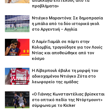
απαλλαγώ επιτέλους από τα
προβλήματα»
Ντιέγκο Μαραντόνα: Σε δημοπρασία
η μπάλα από τα δύο ιστορικά γκολ
στο Αργεντινή – Αγγλία
Ο Λαμίν Γιαμάλ σε πάρτι στην
Κολομβία, τραγούδησε για τον Λουίς
Ντίας και αποθεώθηκε από τον
κόσμο
Η Λίβερπουλ έβαλε τη μορφή του
αδικοχαμένου Ντιόγκο Ζότα στο
λεωφορείο της ομάδας
«Ο Γιάννης Κωνσταντέλιας βρίσκεται
στο οπτικό πεδίο της Ντόρτμουντ»
σύμφωνα με το Kicker