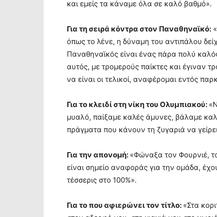
και εμείς τα κάναμε όλα σε καλό βαθμό».
Για τη σειρά κόντρα στον Παναθηναϊκό:
«
όπως το λένε, η δύναμη του αντιπάλου δεί
Παναθηναϊκός είναι ένας πάρα πολύ καλός 
αυτός, με τρομερούς παίκτες και έγιναν τ
να είναι οι τελικοί, αναφέρομαι εντός παρκέ
Για το κλειδί στη νίκη του Ολυμπιακού:
«Ν
μυαλό, παίξαμε καλές άμυνες, βάλαμε καλ
πράγματα που κάνουν τη ζυγαριά να γείρει
Για την απονομή:
«Φώναξα τον Φουρνιέ, το
είναι σημείο αναφοράς για την ομάδα, έχο
τέσσερις στο 100%».
Για το που αφιερώνει τον τίτλο:
«Στα κορι