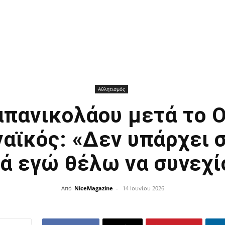
Αθλητισμός
πανικολάου μετά το 
αϊκός: «Δεν υπάρχει 
ά εγώ θέλω να συνεχ
Από
NiceMagazine
-
14 Ιουνίου 2026