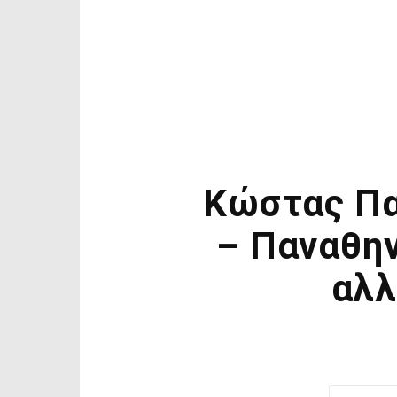
Κώστας Πα
– Παναθην
αλλ