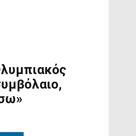
Ολυμπιακός
συμβόλαιο,
ίσω»