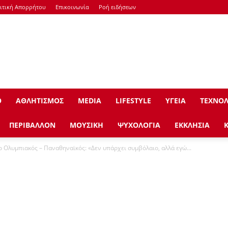
ιτική Απορρήτου
Επικοινωνία
Ροή ειδήσεων
Ο
ΑΘΛΗΤΙΣΜΟΣ
ΜEDIA
LIFESTYLE
ΥΓΕΙΑ
ΤΕΧΝΟΛ
ΠΕΡΙΒΑΛΛΟΝ
ΜΟΥΣΙΚΗ
ΨΥΧΟΛΟΓΙΑ
ΕΚΚΛΗΣΙΑ
 Ολυμπιακός – Παναθηναϊκός: «Δεν υπάρχει συμβόλαιο, αλλά εγώ...