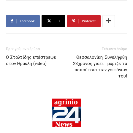
Facebook
X
Pinterest
Προηγούμενο άρθρο
Επόμενο άρθρο
Ο Στολτίδης επέστρεψε
Θεσσαλονίκη: Συνελήφθη
στον Ηρακλή (video)
28χρονος γιατί… μύριζε τα
παπούτσια των γειτόνων
του!