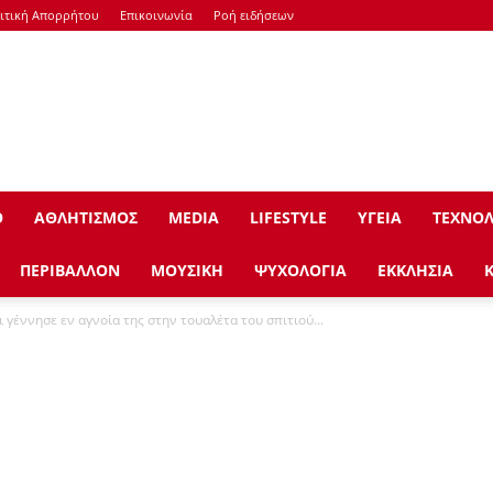
ιτική Απορρήτου
Επικοινωνία
Ροή ειδήσεων
Ο
ΑΘΛΗΤΙΣΜΟΣ
ΜEDIA
LIFESTYLE
ΥΓΕΙΑ
ΤΕΧΝΟΛ
ΠΕΡΙΒΑΛΛΟΝ
ΜΟΥΣΙΚΗ
ΨΥΧΟΛΟΓΙΑ
ΕΚΚΛΗΣΙΑ
ι γέννησε εν αγνοία της στην τουαλέτα του σπιτιού...