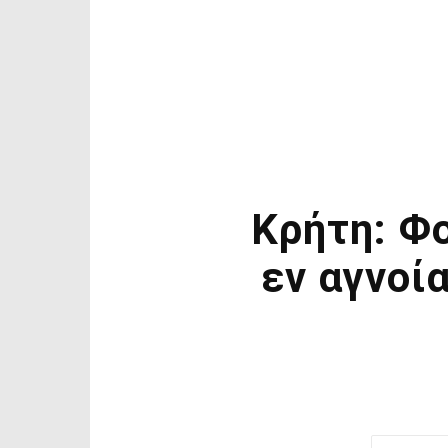
Κρήτη: Φο
εν αγνοί