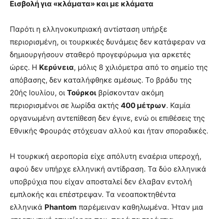
Εισβολή για «κλάματα» και με κλάματα
Παρότι η ελληνοκυπριακή αντίσταση υπήρξε
περιορισμένη, οι τουρκικές δυνάμεις δεν κατάφεραν να
δημιουργήσουν σταθερό προγεφύρωμα για αρκετές
ώρες. Η
Κερύνεια
, μόλις 8 χιλιόμετρα από το σημείο της
απόβασης, δεν καταλήφθηκε αμέσως. Το βράδυ της
20ής Ιουλίου, οι
Τούρκοι
βρίσκονταν ακόμη
περιορισμένοι σε λωρίδα ακτής
400 μέτρων
. Καμία
οργανωμένη αντεπίθεση δεν έγινε, ενώ οι επιθέσεις της
Εθνικής Φρουράς στόχευαν αλλού και ήταν σποραδικές.
Η τουρκική αεροπορία είχε απόλυτη εναέρια υπεροχή,
αφού δεν υπήρχε ελληνική αντίδραση. Τα δύο ελληνικά
υποβρύχια που είχαν αποσταλεί δεν έλαβαν εντολή
εμπλοκής και επέστρεψαν. Τα νεοαποκτηθέντα
ελληνικά
Phantom
παρέμειναν καθηλωμένα. Ήταν μια