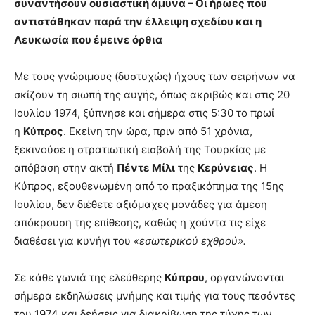
συναντήσουν ουσιαστική άμυνα – Οι ήρωες που
αντιστάθηκαν παρά την έλλειψη σχεδίου και η
Λευκωσία που έμεινε όρθια
Με τους γνώριμους (δυστυχώς) ήχους των σειρήνων να
σκίζουν τη σιωπή της αυγής, όπως ακριβώς και στις 20
Ιουλίου 1974, ξύπνησε και σήμερα στις 5:30 το πρωί
η
Κύπρος
. Εκείνη την ώρα, πριν από 51 χρόνια,
ξεκινούσε η στρατιωτική εισβολή της Τουρκίας με
απόβαση στην ακτή
Πέντε Μίλι
της
Κερύνειας
. Η
Κύπρος, εξουθενωμένη από το πραξικόπημα της 15ης
Ιουλίου, δεν διέθετε αξιόμαχες μονάδες για άμεση
απόκρουση της επίθεσης, καθώς η χούντα τις είχε
διαθέσει για κυνήγι του
«εσωτερικού εχθρού».
Σε κάθε γωνιά της ελεύθερης
Κύπρου
, οργανώνονται
σήμερα εκδηλώσεις μνήμης και τιμής για τους πεσόντες
του 1974 και δεήσεις για διακρίβωση της τύχης των