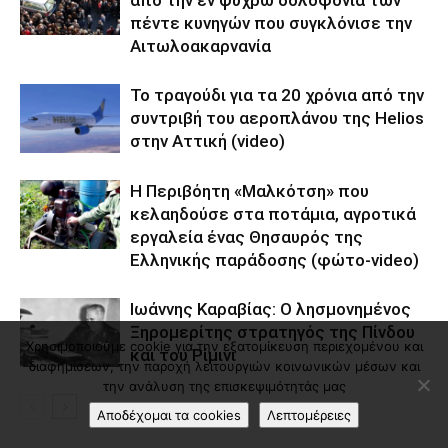
από την εν ψυχρώ δολοφονία των
πέντε κυνηγών που συγκλόνισε την
Αιτωλοακαρνανία
Το τραγούδι για τα 20 χρόνια από την
συντριβή του αεροπλάνου της Helios
στην Αττική (video)
Η Περιβόητη «Μαλκότση» που
κελαηδούσε στα ποτάμια, αγροτικά
εργαλεία ένας Θησαυρός της
Ελληνικής παράδοσης (φώτο-video)
Ιωάννης Καραβίας: Ο λησμονημένος
Ξηρομερίτης στρατηγός της Πίνδου
Χρησιμοποιούμε cookie για την εξατομίκευση περιεχομένου και
και του Ρίμινι
διαφημίσεων, την παροχή λειτουργιών κοινωνικών μέσων και
την ανάλυση της επισκεψιμότητάς μας
Αποδέχομαι τα cookies
Λεπτομέρειες