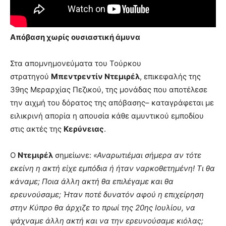
Απόβαση χωρίς ουσιαστική άμυνα
Στα απομνημονεύματα του Τούρκου
στρατηγού
Μπεντρεντίν Ντεμιρέλ
, επικεφαλής της
39ης Μεραρχίας Πεζικού, της μονάδας που αποτέλεσε
την αιχμή του δόρατος της απόβασης– καταγράφεται με
ειλικρινή απορία η απουσία κάθε αμυντικού εμποδίου
στις ακτές της
Κερύνειας
.
Ο
Ντεμιρέλ
σημείωνε:
«Αναρωτιέμαι σήμερα αν τότε
εκείνη η ακτή είχε εμπόδια ή ήταν ναρκοθετημένη! Τι θα
κάναμε; Ποια άλλη ακτή θα επιλέγαμε και θα
ερευνούσαμε; Ήταν ποτέ δυνατόν αφού η επιχείρηση
στην Κύπρο θα άρχιζε το πρωί της 20ης Ιουλίου, να
ψάχναμε άλλη ακτή και να την ερευνούσαμε κιόλας;