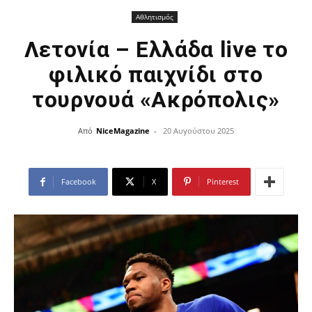
Αθλητισμός
Λετονία – Ελλάδα live το
φιλικό παιχνίδι στο
τουρνουά «Ακρόπολις»
Από
NiceMagazine
-
20 Αυγούστου 2025
Facebook
X
Pinterest