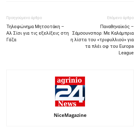
Προηγούμενο άρθρο
Επόμενο άρθρο
Τηλεφώνημα Μητσοτάκη –
Παναθηναϊκός –
Αλ Σίσι για τις εξελίξεις στη
Σάμσουνσπορ: Με Καλάμπρια
Γάζα
η λίστα του «τριφυλλιού» για
τα πλέι οφ του Europa
League
NiceMagazine