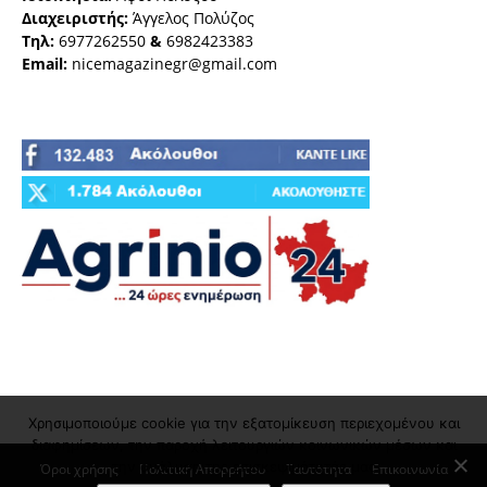
Διαχειριστής:
Άγγελος Πολύζος
Τηλ:
6977262550
&
6982423383
Email:
nicemagazinegr@gmail.com
Χρησιμοποιούμε cookie για την εξατομίκευση περιεχομένου και
διαφημίσεων, την παροχή λειτουργιών κοινωνικών μέσων και
την ανάλυση της επισκεψιμότητάς μας
Όροι χρήσης
Πολιτική Απορρήτου
Ταυτότητα
Επικοινωνία