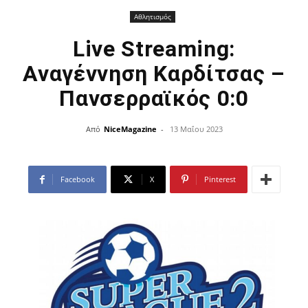
Αθλητισμός
Live Streaming:
Αναγέννηση Καρδίτσας –
Πανσερραϊκός 0:0
Από
NiceMagazine
-
13 Μαΐου 2023
Facebook
X
Pinterest