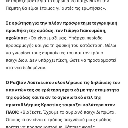
«Ετοιμαζόμαστε για το ευρωπαϊκό παιχνίδι και την
Πέμπτη θα είμαι έτοιμος γι’ αυτές τις ερωτήσεις».
Σε ερώτηση για την πλέον πρόσφατη μετεγγραφική
προσθήκη της ομάδας, τον Γιώργο Γιακουμάκη,
σχολίασε
: «Θα είναι μαζί μας. Υπάρχει περίοδο
προσαρμογής και για τη φυσική του κατάσταση. Θέλω
να γνωρίσει τους συμπαίκτες του και τον τρόπο
παιχνιδιού. Δεν υπάρχει πίεση, ώστε να προσαρμοστεί
στα νέα δεδομένα».
Ο Ραζβάν Λουτσέσκου ολοκλήρωσε τις δηλώσεις του
απαντώντας σε ερώτηση σχετικά με την ετοιμότητα
της ομάδας και το αν το αγωνιστικό στιλ της
πρωταθλήτριας Κροατίας ταιριάζει καλύτερα στον
ΠΑΟΚ
: «Βιάζεστε. Έχουμε το αυριανό παιχνίδι πρώτα.
Όποιος κι αν είναι ο τρόπος παιχνιδιού μιας ομάδας,
πρέπει να προσαρμοστούμε. Κάποιες φορές,