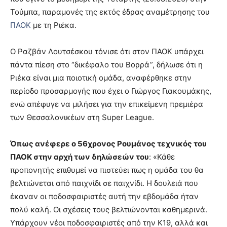
Τούμπα, παραμονές της εκτός έδρας αναμέτρησης του
ΠΑΟΚ
με τη Ριέκα.
Ο Ραζβάν Λουτσέσκου τόνισε ότι στον ΠΑΟΚ υπάρχει
πάντα πίεση στο “δικέφαλο του Βορρά”, δήλωσε ότι η
Ριέκα είναι μια ποιοτική ομάδα, αναφέρθηκε στην
περίοδο προσαρμογής που έχει ο Γιώργος Γιακουμάκης,
ενώ απέφυγε να μιλήσει για την επικείμενη πρεμιέρα
των Θεσσαλονικέων στη Super League.
Όπως ανέφερε ο 56χρονος Ρουμάνος τεχνικός του
ΠΑΟΚ στην αρχή των δηλώσεών του
: «Κάθε
προπονητής επιθυμεί να πιστεύει πως η ομάδα του θα
βελτιώνεται από παιχνίδι σε παιχνίδι. Η δουλειά που
έκαναν οι ποδοσφαιριστές αυτή την εβδομάδα ήταν
πολύ καλή. Οι σχέσεις τους βελτιώνονται καθημερινά.
Υπάρχουν νέοι ποδοσφαιριστές από την Κ19, αλλά και