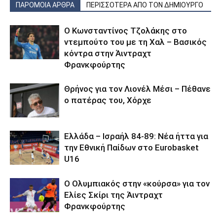
ΠΑΡΟΜΟΙΑ ΑΡΘΡΑ
ΠΕΡΙΣΣΟΤΕΡΑ ΑΠΟ ΤΟΝ ΔΗΜΙΟΥΡΓΟ
Ο Κωνσταντίνος Τζολάκης στο
ντεμπούτο του με τη Χαλ – Βασικός
κόντρα στην Άιντραχτ
Φρανκφούρτης
Θρήνος για τον Λιονέλ Μέσι – Πέθανε
ο πατέρας του, Χόρχε
Ελλάδα – Ισραήλ 84-89: Νέα ήττα για
την Εθνική Παίδων στο Eurobasket
U16
Ο Ολυμπιακός στην «κούρσα» για τον
Ελίες Σκίρι της Άιντραχτ
Φρανκφούρτης