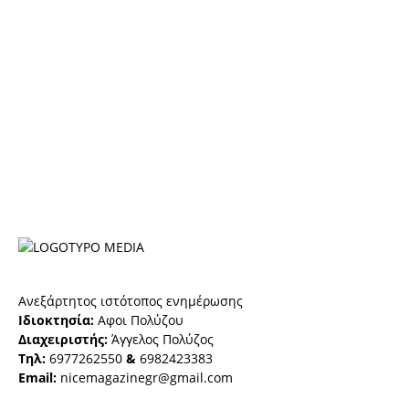
Ανεξάρτητος ιστότοπος ενημέρωσης
Ιδιοκτησία:
Αφοι Πολύζου
Διαχειριστής:
Άγγελος Πολύζος
Τηλ:
6977262550
&
6982423383
Email:
nicemagazinegr@gmail.com