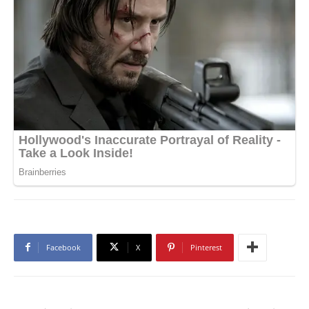
Facebook
X
Pinterest