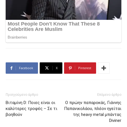
Facebook
X
Pinterest
Προηγούμενο άρθρο
Επόμενο άρθρο
Βιταμίνη D: Ποιες είναι οι
Ο πρώην παπαροκάς, Γιάννης
καλύτερες τροφές – Σε τι
Παπανικολάου, πλέον ηγείται
βοηθούν
της heavy metal μπάντας
Diviner