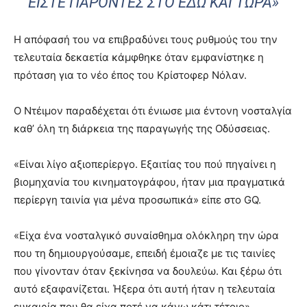
ΕΊΣΤΕ ΠΑΡΌΝΤΕΣ ΣΤΟ ΕΔΏ ΚΑΙ ΤΏΡΑ»
Η απόφασή του να επιβραδύνει τους ρυθμούς του την
τελευταία δεκαετία κάμφθηκε όταν εμφανίστηκε η
πρόταση για το νέο έπος του Κρίστοφερ Νόλαν.
Ο Ντέιμον παραδέχεται ότι ένιωσε μια έντονη νοσταλγία
καθ’ όλη τη διάρκεια της παραγωγής της Οδύσσειας.
«Είναι λίγο αξιοπερίεργο. Εξαιτίας του πού πηγαίνει η
βιομηχανία του κινηματογράφου, ήταν μια πραγματικά
περίεργη ταινία για μένα προσωπικά» είπε στο GQ.
«Είχα ένα νοσταλγικό συναίσθημα ολόκληρη την ώρα
που τη δημιουργούσαμε, επειδή έμοιαζε με τις ταινίες
που γίνονταν όταν ξεκίνησα να δουλεύω. Και ξέρω ότι
αυτό εξαφανίζεται. Ήξερα ότι αυτή ήταν η τελευταία
ευκαιρία που θα είχα ποτέ να κάνω κάτι τέτοιο».