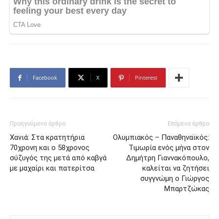
Facebook
X
Pinterest
Προηγούμενο άρθρο
Επόμενο άρθρο
Χανιά: Στα κρατητήρια
Ολυμπιακός – Παναθηναϊκός:
70χρονη και ο 58χρονος
Τιμωρία ενός μήνα στον
σύζυγός της μετά από καβγά
Δημήτρη Γιαννακόπουλο,
με μαχαίρι και πατερίτσα
καλείται να ζητήσει
συγγνώμη ο Γιώργος
Μπαρτζώκας