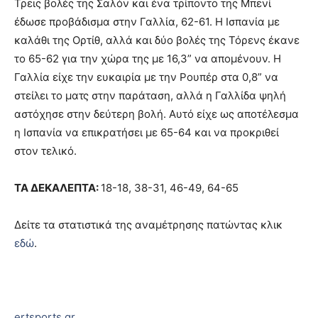
Τρεις βολές της Σαλόν και ένα τρίποντο της Μπενί
έδωσε προβάδισμα στην Γαλλία, 62-61. Η Ισπανία με
καλάθι της Ορτίθ, αλλά και δύο βολές της Τόρενς έκανε
το 65-62 για την χώρα της με 16,3” να απομένουν. Η
Γαλλία είχε την ευκαιρία με την Ρουπέρ στα 0,8” να
στείλει το ματς στην παράταση, αλλά η Γαλλίδα ψηλή
αστόχησε στην δεύτερη βολή. Αυτό είχε ως αποτέλεσμα
η Ισπανία να επικρατήσει με 65-64 και να προκριθεί
στον τελικό.
ΤΑ ΔΕΚΑΛΕΠΤΑ:
18-18, 38-31, 46-49, 64-65
Δείτε τα στατιστικά της αναμέτρησης πατώντας κλικ
εδώ
.
ertsports.gr