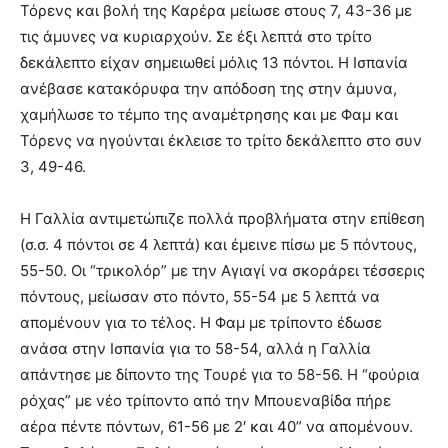
Τόρενς και βολή της Καρέρα μείωσε στους 7, 43-36 με
τις άμυνες να κυριαρχούν. Σε έξι λεπτά στο τρίτο
δεκάλεπτο είχαν σημειωθεί μόλις 13 πόντοι. Η Ισπανία
ανέβασε κατακόρυφα την απόδοση της στην άμυνα,
χαμήλωσε το τέμπο της αναμέτρησης και με Φαμ και
Τόρενς να ηγούνται έκλεισε το τρίτο δεκάλεπτο στο συν
3, 49-46.
Η Γαλλία αντιμετώπιζε πολλά προβλήματα στην επίθεση
(σ.σ. 4 πόντοι σε 4 λεπτά) και έμεινε πίσω με 5 πόντους,
55-50. Οι “τρικολόρ” με την Αγιαγί να σκοράρει τέσσερις
πόντους, μείωσαν στο πόντο, 55-54 με 5 λεπτά να
απομένουν για το τέλος. Η Φαμ με τρίποντο έδωσε
ανάσα στην Ισπανία για το 58-54, αλλά η Γαλλία
απάντησε με δίποντο της Τουρέ για το 58-56. Η “φούρια
ρόχας” με νέο τρίποντο από την Μπουεναβίδα πήρε
αέρα πέντε πόντων, 61-56 με 2′ και 40” να απομένουν.