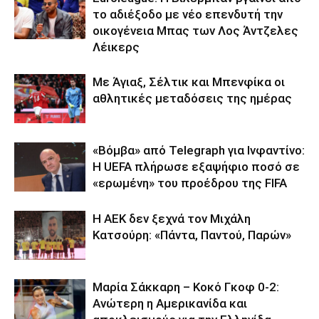
το αδιέξοδο με νέο επενδυτή την
οικογένεια Μπας των Λος Άντζελες
Λέικερς
Με Άγιαξ, Σέλτικ και Μπενφίκα οι
αθλητικές μεταδόσεις της ημέρας
«Βόμβα» από Telegraph για Ινφαντίνο:
Η UEFA πλήρωσε εξαψήφιο ποσό σε
«ερωμένη» του προέδρου της FIFA
Η ΑΕΚ δεν ξεχνά τον Μιχάλη
Κατσούρη: «Πάντα, Παντού, Παρών»
Μαρία Σάκκαρη – Κοκό Γκοφ 0-2:
Ανώτερη η Αμερικανίδα και