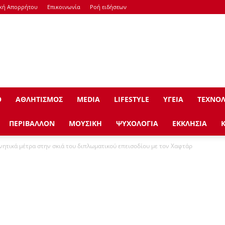
ική Απορρήτου
Επικοινωνία
Ροή ειδήσεων
Ο
ΑΘΛΗΤΙΣΜΟΣ
ΜEDIA
LIFESTYLE
ΥΓΕΙΑ
ΤΕΧΝΟΛ
ΠΕΡΙΒΑΛΛΟΝ
ΜΟΥΣΙΚΗ
ΨΥΧΟΛΟΓΙΑ
ΕΚΚΛΗΣΙΑ
ητικά μέτρα στην σκιά του διπλωματικού επεισοδίου με τον Χαφτάρ