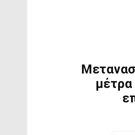
Μετανασ
μέτρα
ε