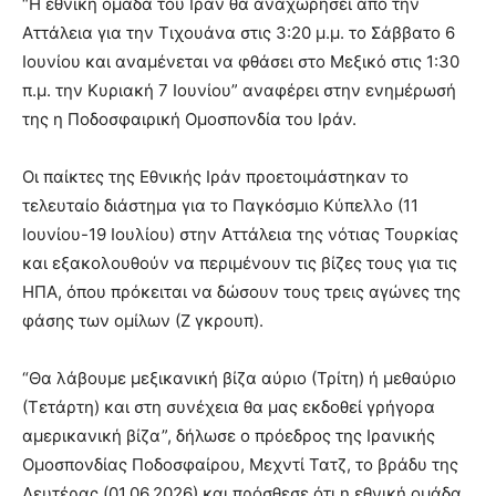
“Η εθνική ομάδα του Ιράν θα αναχωρήσει από την
Αττάλεια για την Τιχουάνα στις 3:20 μ.μ. το Σάββατο 6
Ιουνίου και αναμένεται να φθάσει στο Μεξικό στις 1:30
π.μ. την Κυριακή 7 Ιουνίου” αναφέρει στην ενημέρωσή
της η Ποδοσφαιρική Ομοσπονδία του Ιράν.
Οι παίκτες της Εθνικής Ιράν προετοιμάστηκαν το
τελευταίο διάστημα για το Παγκόσμιο Κύπελλο (11
Ιουνίου-19 Ιουλίου) στην Αττάλεια της νότιας Τουρκίας
και εξακολουθούν να περιμένουν τις βίζες τους για τις
ΗΠΑ, όπου πρόκειται να δώσουν τους τρεις αγώνες της
φάσης των ομίλων (Ζ γκρουπ).
“Θα λάβουμε μεξικανική βίζα αύριο (Τρίτη) ή μεθαύριο
(Τετάρτη) και στη συνέχεια θα μας εκδοθεί γρήγορα
αμερικανική βίζα”, δήλωσε ο πρόεδρος της Ιρανικής
Ομοσπονδίας Ποδοσφαίρου, Μεχντί Τατζ, το βράδυ της
Δευτέρας (01.06.2026) και πρόσθεσε ότι η εθνική ομάδα