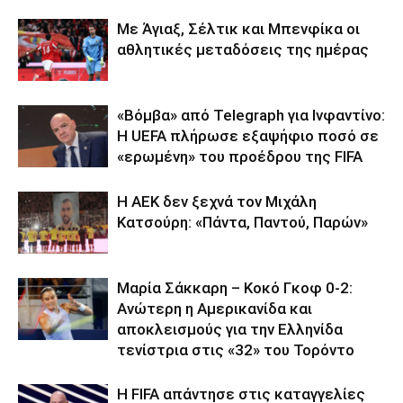
Με Άγιαξ, Σέλτικ και Μπενφίκα οι
αθλητικές μεταδόσεις της ημέρας
«Βόμβα» από Telegraph για Ινφαντίνο:
Η UEFA πλήρωσε εξαψήφιο ποσό σε
«ερωμένη» του προέδρου της FIFA
Η ΑΕΚ δεν ξεχνά τον Μιχάλη
Κατσούρη: «Πάντα, Παντού, Παρών»
Μαρία Σάκκαρη – Κοκό Γκοφ 0-2:
Ανώτερη η Αμερικανίδα και
αποκλεισμούς για την Ελληνίδα
τενίστρια στις «32» του Τορόντο
Η FIFA απάντησε στις καταγγελίες