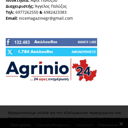
Ιδιοκτησία:
Αφοι Πολύζου
Διαχειριστής:
Άγγελος Πολύζος
Τηλ:
6977262550
&
6982423383
Email:
nicemagazinegr@gmail.com
Χρησιμοποιούμε cookie για την εξατομίκευση περιεχομένου και
διαφημίσεων, την παροχή λειτουργιών κοινωνικών μέσων και
την ανάλυση της επισκεψιμότητάς μας
Όροι χρήσης
Πολιτική Απορρήτου
Ταυτότητα
Επικοινωνία