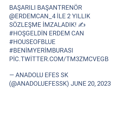
BAŞARILI BAŞANTRENÖR
@ERDEMCAN_4
ILE 2 YILLIK
SÖZLEŞME IMZALADIK! ✍️
#HOŞGELDIN
ERDEM CAN
#HOUSEOFBLUE
#BENIMYERIMBURASI
PIC.TWITTER.COM/TM3ZMCVEGB
— ANADOLU EFES SK
(@ANADOLUEFESSK)
JUNE 20, 2023