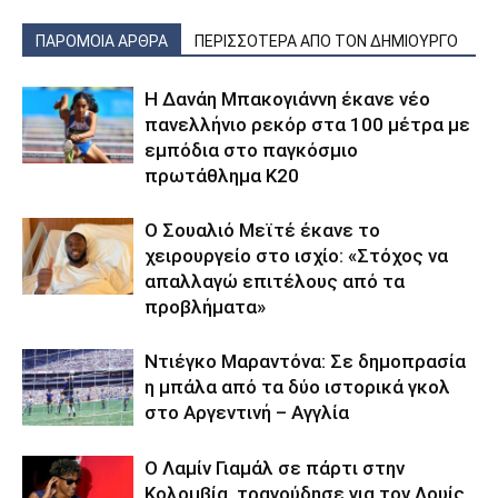
ΠΑΡΟΜΟΙΑ ΑΡΘΡΑ
ΠΕΡΙΣΣΟΤΕΡΑ ΑΠΟ ΤΟΝ ΔΗΜΙΟΥΡΓΟ
Η Δανάη Μπακογιάννη έκανε νέο
πανελλήνιο ρεκόρ στα 100 μέτρα με
εμπόδια στο παγκόσμιο
πρωτάθλημα Κ20
Ο Σουαλιό Μεϊτέ έκανε το
χειρουργείο στο ισχίο: «Στόχος να
απαλλαγώ επιτέλους από τα
προβλήματα»
Ντιέγκο Μαραντόνα: Σε δημοπρασία
η μπάλα από τα δύο ιστορικά γκολ
στο Αργεντινή – Αγγλία
Ο Λαμίν Γιαμάλ σε πάρτι στην
Κολομβία, τραγούδησε για τον Λουίς