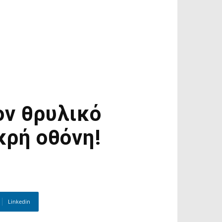
ον θρυλικό
κρή οθόνη!
Linkedin