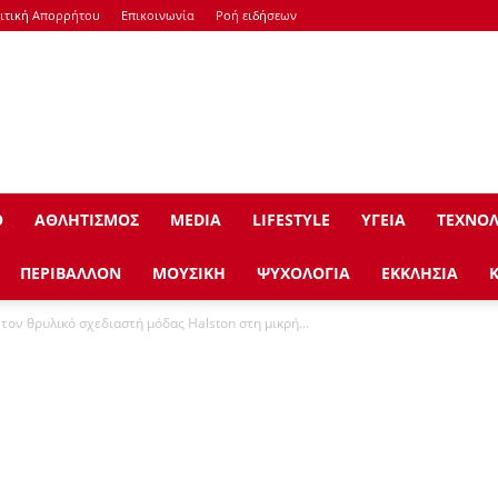
ιτική Απορρήτου
Επικοινωνία
Ροή ειδήσεων
Ο
ΑΘΛΗΤΙΣΜΟΣ
ΜEDIA
LIFESTYLE
ΥΓΕΙΑ
ΤΕΧΝΟΛ
ΠΕΡΙΒΑΛΛΟΝ
ΜΟΥΣΙΚΗ
ΨΥΧΟΛΟΓΙΑ
ΕΚΚΛΗΣΙΑ
ον θρυλικό σχεδιαστή μόδας Halston στη μικρή...