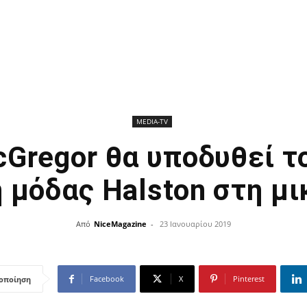
ΜEDIA-TV
Gregor θα υποδυθεί τ
 μόδας Halston στη μι
Από
NiceMagazine
-
23 Ιανουαρίου 2019
Facebook
X
Pinterest
οποίηση