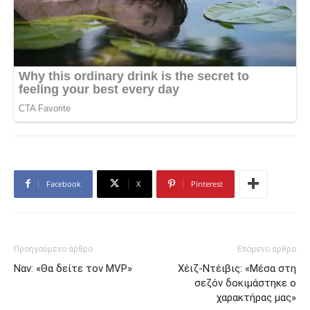
Facebook
X
Pinterest
Προηγούμενο άρθρο
Επόμενο άρθρο
Ναν: «Θα δείτε τον MVP»
Χέιζ-Ντέιβις: «Μέσα στη
σεζόν δοκιμάστηκε ο
χαρακτήρας μας»