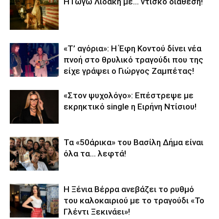
Η Γωγώ Λιδάκη με… ντίσκο διάθεση!
«Τ’ αγόρια»: Η Έφη Κοντού δίνει νέα
πνοή στο θρυλικό τραγούδι που της
είχε γράψει ο Γιώργος Ζαμπέτας!
«Στον ψυχολόγο»: Επέστρεψε με
εκρηκτικό single η Ειρήνη Ντίσιου!
Τα «50άρικα» του Βασίλη Δήμα είναι
όλα τα… λεφτά!
Η Ξένια Βέρρα ανεβάζει το ρυθμό
του καλοκαιριού με το τραγούδι «Το
Γλέντι Ξεκινάει»!