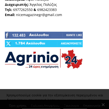
Διαχειριστής:
Άγγελος Πολύζος
Τηλ:
6977262550
&
6982423383
Email:
nicemagazinegr@gmail.com
Χρησιμοποιούμε cookie για την εξατομίκευση περιεχομένου και
διαφημίσεων, την παροχή λειτουργιών κοινωνικών μέσων και
την ανάλυση της επισκεψιμότητάς μας
Όροι χρήσης
Πολιτική Απορρήτου
Ταυτότητα
Επικοινωνία