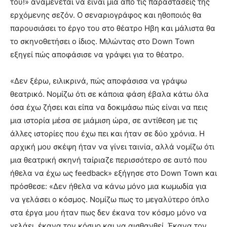
του!» αναμένεται να είναι μία από τις παραστάσεις της
ερχόμενης σεζόν. Ο σεναριογράφος και ηθοποιός θα
παρουσιάσει το έργο του στο θέατρο Ηβη και μάλιστα θα
το σκηνοθετήσει ο ίδιος. Μιλώντας στο Down Town
εξηγεί πώς αποφάσισε να γράψει για το θέατρο.
«Δεν ξέρω, ειλικρινά, πώς αποφάσισα να γράψω
θεατρικό. Νομίζω ότι σε κάποια φάση έβαλα κάτω όλα
όσα έχω ζήσει και είπα να δοκιμάσω πώς είναι να πεις
μια ιστορία μέσα σε μιάμιση ώρα, σε αντίθεση με τις
άλλες ιστορίες που έχω πει και ήταν σε δύο χρόνια. Η
αρχική μου σκέψη ήταν να γίνει ταινία, αλλά νομίζω ότι
μια θεατρική σκηνή ταίριαζε περισσότερο σε αυτό που
ήθελα να έχω ως feedback» εξήγησε στο Down Town και
πρόσθεσε: «Δεν ήθελα να κάνω μόνο μια κωμωδία για
να γελάσει ο κόσμος. Νομίζω πως το μεγαλύτερο όπλο
στα έργα μου ήταν πως δεν έκανα τον κόσμο μόνο να
γελάει, έκανα τον κόσμο και να αισθανθεί. Έκανα τον