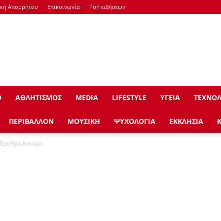
ική Απορρήτου
Επικοινωνία
Ροή ειδήσεων
Ο
ΑΘΛΗΤΙΣΜΟΣ
ΜEDIA
LIFESTYLE
ΥΓΕΙΑ
ΤΕΧΝΟΛ
ΠΕΡΙΒΑΛΛΟΝ
ΜΟΥΣΙΚΗ
ΨΥΧΟΛΟΓΙΑ
ΕΚΚΛΗΣΙΑ
 Ερυθρό Αστέρα