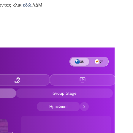
ώντας κλικ
εδώ
.//ΔΜ