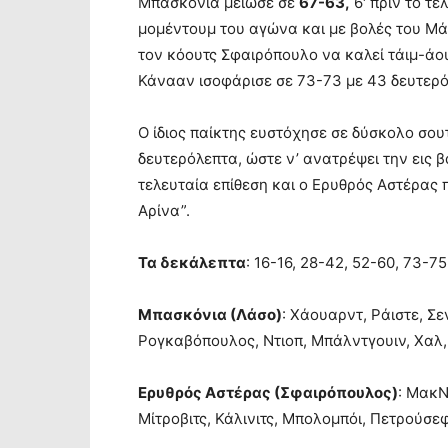
Μπασκόνια μείωσε σε
67-63,
6′ πριν το τέ
μομέντουμ του αγώνα και με βολές του Μά
τον κόουτς Σφαιρόπουλο να καλεί τάιμ-άου
Κάνααν ισοφάρισε σε 73-73 με 43 δευτερό
Ο ίδιος παίκτης ευστόχησε σε δύσκολο σου
δευτερόλεπτα, ώστε ν’ ανατρέψει την εις
τελευταία επίθεση και ο Ερυθρός Αστέρας
Αρίνα”.
Τα δεκάλεπτα
: 16-16, 28-42, 52-60, 73-75
Μπασκόνια (Λάσο)
: Χάουαρντ, Ράιστε, Σ
Ρογκαβόπουλος, Ντιοπ, Μπάλντγουιν, Χαλ,
Ερυθρός Αστέρας (Σφαιρόπουλος)
: ΜακΝ
Μίτροβιτς, Κάλινιτς, Μπολομπόι, Πετρούσεφ