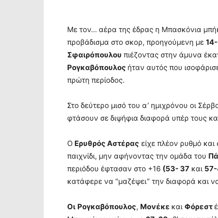
Με τον… αέρα της έδρας η Μπασκόνια μπήκ
προβάδισμα στο σκορ, προηγούμενη με
14
Σφαιρόπουλου
πιέζοντας στην άμυνα έκαν
Ρογκαβόπουλος
ήταν αυτός που ισοφάρισ
πρώτη περίοδος.
Στο δεύτερο μισό του α’ ημιχρόνου οι Σέ
φτάσουν σε διψήφια διαφορά υπέρ τους κα
Ο
Ερυθρός Αστέρας
είχε πλέον ρυθμό και 
παιχνίδι, μην αφήνοντας την ομάδα του
Πά
περιόδου έφτασαν στο +16
(53- 37
και
57-
κατάφερε να “μαζέψει” την διαφορά και να
Οι
Ρογκαβόπουλος
,
Μονέκε
και
Φόρεστ