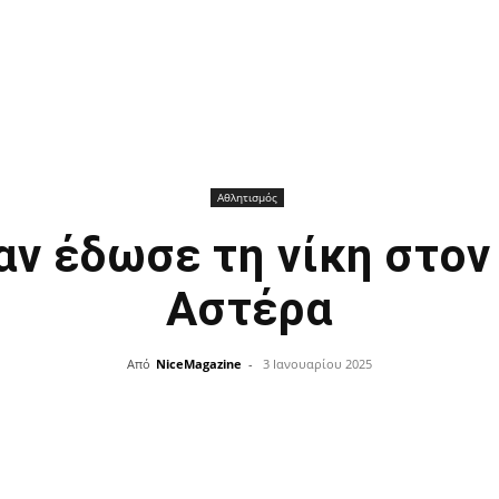
Αθλητισμός
αν έδωσε τη νίκη στον
Αστέρα
Από
NiceMagazine
-
3 Ιανουαρίου 2025
Facebook
X
Pinterest
οποίηση