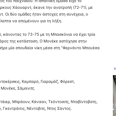
λος του παιχνιδιού. Η Ισπανική ομάδα είχε το
ρκους Χάουαρντ, έκανε την ανατροπή (72-71), με
τ. Οι δύο ομάδες ήταν άστοχες στη συνέχεια, ο
λεπτα να απομένουν για τη λήξη.
τ, κάνοντας το 73-75 με τη Μπασκόνια να έχει τρία
 βάρος της κατάσταση. Ο Μονέκε αστόχησε στην
 πήρε μία σπουδαία νίκη μέσα στη “Φερνάντο Μπουέσα
εντεκέρσκις, Καμπαρό, Γιαραμάζ, Φόρεστ,
 Μονέκε, Σάμανιτς.
τάιερ, Μπράουν, Κάνααν, Τεόντοσιτς, Νταβίντοβατς,
, Γκεντράιτις, Νέντοβιτς, Ντος Σάντος.