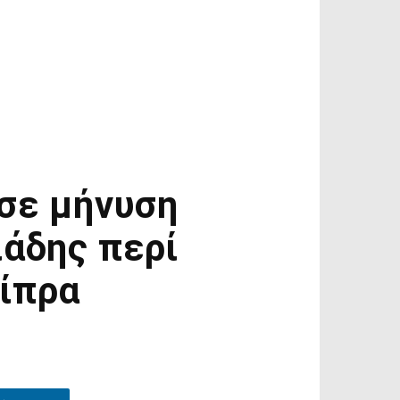
σε μήνυση
ιάδης περί
σίπρα