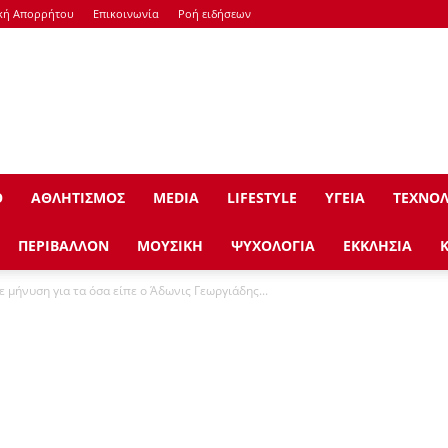
κή Απορρήτου
Επικοινωνία
Ροή ειδήσεων
Ο
ΑΘΛΗΤΙΣΜΟΣ
ΜEDIA
LIFESTYLE
ΥΓΕΙΑ
ΤΕΧΝΟΛ
ΠΕΡΙΒΑΛΛΟΝ
ΜΟΥΣΙΚΗ
ΨΥΧΟΛΟΓΙΑ
ΕΚΚΛΗΣΙΑ
 μήνυση για τα όσα είπε ο Άδωνις Γεωργιάδης...