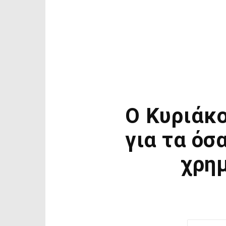
Ο Κυριάκ
για τα όσ
χρημ