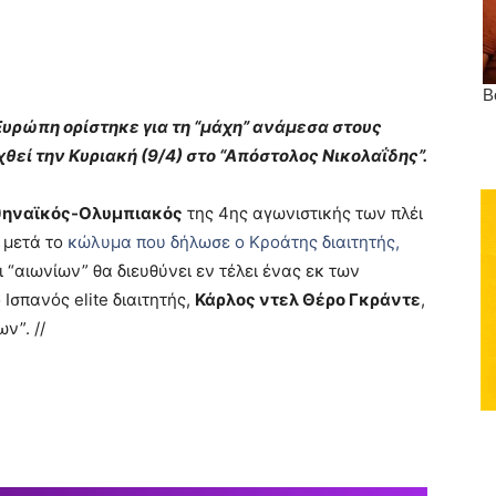
υρώπη ορίστηκε για τη “μάχη” ανάμεσα στους
χθεί την Κυριακή (9/4) στο “Απόστολος Νικολαΐδης”.
ηναϊκός-Ολυμπιακός
της 4ης αγωνιστικής των πλέι
ς μετά το
κώλυμα που δήλωσε ο Κροάτης διαιτητής,
ι “αιωνίων” θα διευθύνει εν τέλει ένας εκ των
 Ισπανός elite διαιτητής,
Κάρλος ντελ Θέρο Γκράντε
,
ν”. //