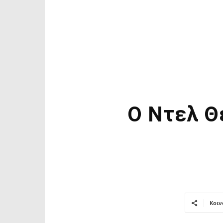
O Ντελ Θ
Κοιν