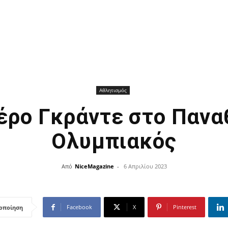
Αθλητισμός
έρο Γκράντε στο Πανα
Ολυμπιακός
Από
NiceMagazine
-
6 Απριλίου 2023
Facebook
X
Pinterest
οποίηση