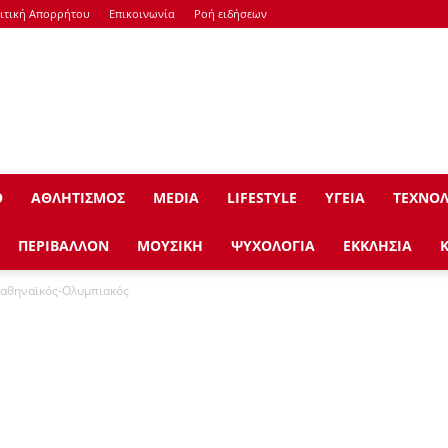
ιτική Απορρήτου
Επικοινωνία
Ροή ειδήσεων
Ο
ΑΘΛΗΤΙΣΜΟΣ
ΜEDIA
LIFESTYLE
ΥΓΕΙΑ
ΤΕΧΝΟΛ
ΠΕΡΙΒΑΛΛΟΝ
ΜΟΥΣΙΚΗ
ΨΥΧΟΛΟΓΙΑ
ΕΚΚΛΗΣΙΑ
ναθηναϊκός-Ολυμπιακός