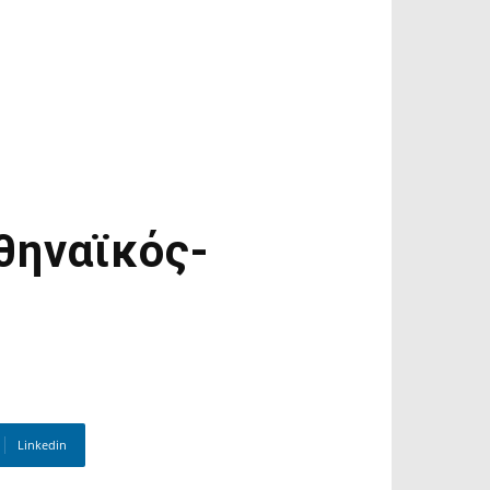
θηναϊκός-
Linkedin