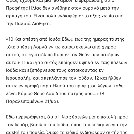
Όμως έχουμε και μια πιο άμεση επιβεβαίωση, ότι ο
Προφήτης Ηλίας δεν ανέβηκε στον ουρανό μετά την
αρπαγή του. Είναι πολύ ενδιαφέρον το εξής χωρίο από
την Παλαιά Διαθήκη:
«10 Και απέστη από Ιούδα Εδώμ έως της ημέρας ταύτης·
τότε απέστη Λομνά εν τω καιρω εκείνω από χειρός
αυτού, ότι εγκατέλιπε Κύριον τον Θεόν των πατέρων
αυτού· 11 και γαρ αυτός εποίησεν υψηλά εν ταις πόλεσιν
Ιούδα και εξεπόρνευσε τους κατοικούντας εν
Ιερουσαλήμ και απεπλάνησε τον Ιούδαν. 12 και ήλθεν
αυτω εν γραφή παρά Ηλιού του προφήτου λέγων· τάδε
λέγει Κύριος Θεός Δαυίδ του πατρός σου…» (Β΄
Παραλειπομένων 21/κα).
Εδώ περιγράφεται, ότι ο Ηλίας έστειλε μια επιστολή προς
τον Ιωράμ, βασιλιά του Ιούδα, όπου τον επέκρινε για την
ασεβή του πορεία. Όμως το ειδικό ενδιαφέρον αυτής της