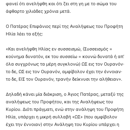
φανεί ότι ανελήφθη και ότι ζει στη γη με το σώμα του
άφθαρτο χιλιάδες χρόνια μετά.
Ο Πατέρας Επιφάνιος περί της Αναλήψεως του Προφήτη
Ηλία λέει τα εξής:
«Και ανελήφθη Ηλίας εν συσσεισμώ, (Συσσεισμός =
κούνημα δυνατόν, εκ του συσσείω = κουνώ δυνατά ή απ’
όλα συγχρόνως τα μέρη συγκλονώ) ΩΣ εις τον Ουρανόν·
το δε, ΩΣ εις τον Ουρανόν, αμφίβολον έχει την έννοιαν·
το δε, ΕΙΣ τον Ουρανόν, τρανήν δείκνυσι την αλήθειαν».
Δηλαδή κάνει μία διάκριση, ο Άγιος Πατέρας, μεταξύ της
αναλήψεως του Προφήτου, και της Αναλήψεως του
Κυρίου. Διότι πράγματι, ενώ στην ανάληψη του Προφήτη
Ηλία, υπάρχει η μικρή συλλαβή «ΩΣ» (που αμφίβολον
έχει την έννοιαν) στην Ανάληψη του Κυρίου υπάρχει η