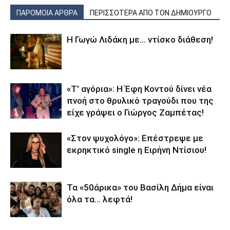
ΠΑΡΟΜΟΙΑ ΑΡΘΡΑ
ΠΕΡΙΣΣΟΤΕΡΑ ΑΠΟ ΤΟΝ ΔΗΜΙΟΥΡΓΟ
Η Γωγώ Λιδάκη με… ντίσκο διάθεση!
«Τ’ αγόρια»: Η Έφη Κοντού δίνει νέα
πνοή στο θρυλικό τραγούδι που της
είχε γράψει ο Γιώργος Ζαμπέτας!
«Στον ψυχολόγο»: Επέστρεψε με
εκρηκτικό single η Ειρήνη Ντίσιου!
Τα «50άρικα» του Βασίλη Δήμα είναι
όλα τα… λεφτά!