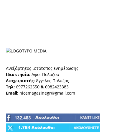
Ανεξάρτητος ιστότοπος ενημέρωσης
Ιδιοκτησία:
Αφοι Πολύζου
Διαχειριστής:
Άγγελος Πολύζος
Τηλ:
6977262550
&
6982423383
Email:
nicemagazinegr@gmail.com