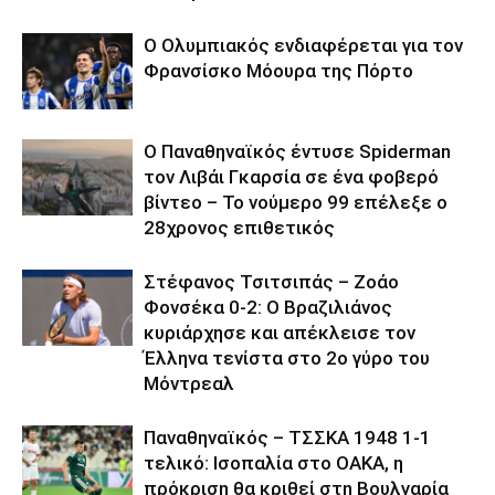
Ο Ολυμπιακός ενδιαφέρεται για τον
Φρανσίσκο Μόουρα της Πόρτο
Ο Παναθηναϊκός έντυσε Spiderman
τον Λιβάι Γκαρσία σε ένα φοβερό
βίντεο – Το νούμερο 99 επέλεξε ο
28χρονος επιθετικός
Στέφανος Τσιτσιπάς – Ζοάο
Φονσέκα 0-2: Ο Βραζιλιάνος
κυριάρχησε και απέκλεισε τον
Έλληνα τενίστα στο 2ο γύρο του
Μόντρεαλ
Παναθηναϊκός – ΤΣΣΚΑ 1948 1-1
τελικό: Ισοπαλία στο ΟΑΚΑ, η
πρόκριση θα κριθεί στη Βουλγαρία