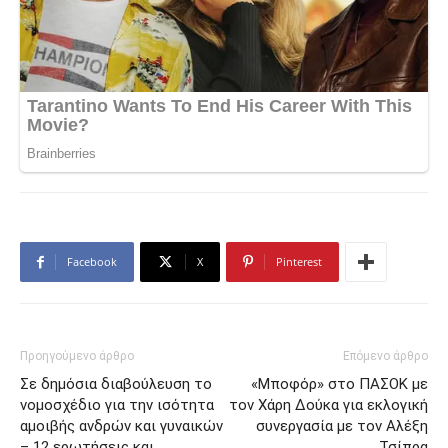
Facebook
X
Pinterest
Προηγούμενο άρθρο
Επόμενο άρθρο
Σε δημόσια διαβούλευση το
«Μποφόρ» στο ΠΑΣΟΚ με
νομοσχέδιο για την ισότητα
τον Χάρη Δούκα για εκλογική
αμοιβής ανδρών και γυναικών
συνεργασία με τον Αλέξη
– 12 ερωτήσεις και
Τσίπρα