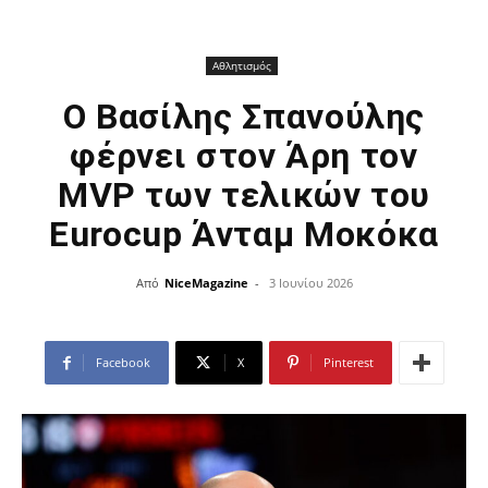
Αθλητισμός
Ο Βασίλης Σπανούλης
φέρνει στον Άρη τον
MVP των τελικών του
Eurocup Άνταμ Μοκόκα
Από
NiceMagazine
-
3 Ιουνίου 2026
Facebook
X
Pinterest