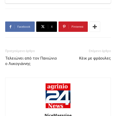
Facebook
X
Pinterest
Προηγούμενο άρθρο
Επόμενο άρθρο
Τελειώνει από τον Πανιώνιο
Κέικ με φράουλες
ο Λυκογιάννης
NiceMagazine