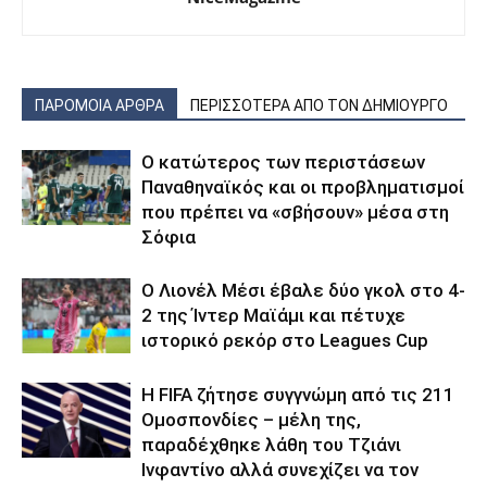
ΠΑΡΟΜΟΙΑ ΑΡΘΡΑ
ΠΕΡΙΣΣΟΤΕΡΑ ΑΠΟ ΤΟΝ ΔΗΜΙΟΥΡΓΟ
Ο κατώτερος των περιστάσεων
Παναθηναϊκός και οι προβληματισμοί
που πρέπει να «σβήσουν» μέσα στη
Σόφια
Ο Λιονέλ Μέσι έβαλε δύο γκολ στο 4-
2 της Ίντερ Μαϊάμι και πέτυχε
ιστορικό ρεκόρ στο Leagues Cup
Η FIFA ζήτησε συγγνώμη από τις 211
Ομοσπονδίες – μέλη της,
παραδέχθηκε λάθη του Τζιάνι
Ινφαντίνο αλλά συνεχίζει να τον