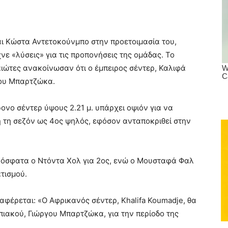
αι Κώστα Αντετοκούνμπο στην προετοιμασία του,
ε «λύσεις» για τις προπονήσεις της ομάδας. Το
ραιώτες ανακοίνωσαν ότι ο έμπειρος σέντερ, Καλιφά
γου Μπαρτζώκα.
νο σέντερ ύψους 2.21 μ. υπάρχει οψιόν για να
 τη σεζόν ως 4ος ψηλός, εφόσον ανταποκριθεί στην
ρόσφατα ο Ντόντα Χολ για 2ος, ενώ ο Μουσταφά Φαλ
τισμού.
έρεται: «Ο Αφρικανός σέντερ, Khalifa Koumadje, θα
πιακού, Γιώργου Μπαρτζώκα, για την περίοδο της