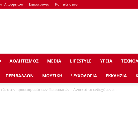
ική Απορρήτου
Επικοινωνία
Ροή ειδήσεων
Ο
ΑΘΛΗΤΙΣΜΟΣ
ΜEDIA
LIFESTYLE
ΥΓΕΙΑ
ΤΕΧΝΟΛ
ΠΕΡΙΒΑΛΛΟΝ
ΜΟΥΣΙΚΗ
ΨΥΧΟΛΟΓΙΑ
ΕΚΚΛΗΣΙΑ
τζε στην προετοιμασία των Πειραιωτών – Ανοικτό το ενδεχόμενο...