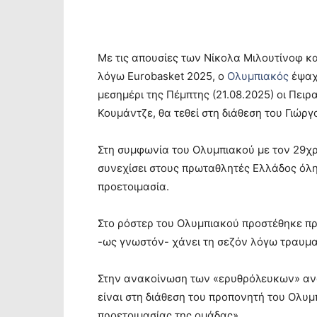
Με τις απουσίες των Νίκολα Μιλουτίνοφ κ
λόγω Eurobasket 2025, ο
Ολυμπιακός
έψαχν
μεσημέρι της Πέμπτης (21.08.2025) οι Πει
Κουμάντζε, θα τεθεί στη διάθεση του Γιώρ
Στη συμφωνία του Ολυμπιακού με τον 29χρο
συνεχίσει στους πρωταθλητές Ελλάδος όλη
προετοιμασία.
Στο ρόστερ του Ολυμπιακού προστέθηκε π
-ως γνωστόν- χάνει τη σεζόν λόγω τραυμα
Στην ανακοίνωση των «ερυθρόλευκων» αναφ
είναι στη διάθεση του προπονητή του Ολυμ
προετοιμασίας της ομάδας».