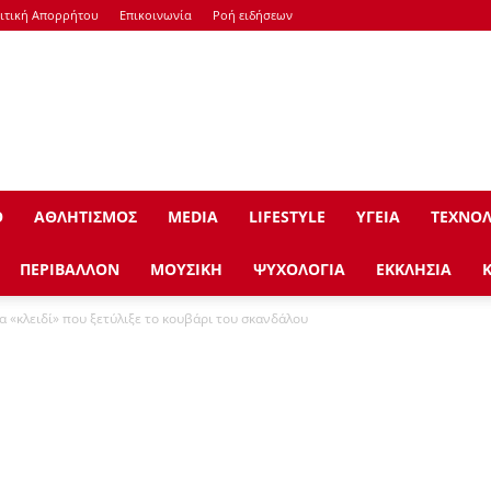
ιτική Απορρήτου
Επικοινωνία
Ροή ειδήσεων
Ο
ΑΘΛΗΤΙΣΜΟΣ
ΜEDIA
LIFESTYLE
ΥΓΕΙΑ
ΤΕΧΝΟΛ
ΠΕΡΙΒΑΛΛΟΝ
ΜΟΥΣΙΚΗ
ΨΥΧΟΛΟΓΙΑ
ΕΚΚΛΗΣΙΑ
 «κλειδί» που ξετύλιξε το κουβάρι του σκανδάλου