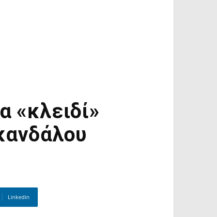
α «κλειδί»
σκανδάλου
Linkedin