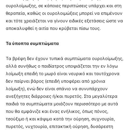
ουρολοίμωξης, σε κάποιες περιπτώσεις υπάρχει και στη
θεραπεία, καθώς οι ουρολοιμώξεις μπορεί να επιμένουν
και τότε χρειάζεται να γίνουν ειδικές εξετάσεις ώστε να
αποκαλυφθεί η αιτία που κρύβεται πίσω τους.
Τα ύποπτα συμπτώματα
Τα βρέφη δεν έχουν τυπικά συμπτώματα ουρολοίμωξης,
αλλά συνήθως ο παιδίατρος υποψιάζεται την εν λόγω
λοίμωξη επειδή το μωρό είναι νευρικό και ταυτόχρονα
δεν παίρνει βάρος (επειδή υποφέρει από χρόνια
λοίμωξη), ενώ δεν είναι σπάνιο να συνυπάρχουν
ανεξήγητες διάρροιες ή/και πυρετός. Στα μεγαλύτερα
παιδιά τα συμπτώματα μοιάζουν περισσότερο με αυτά
που θα εμφάνιζε και ένας ενήλικος, όπως πόνος,
τσούξιμο ή και κάψιμο κατά την ούρηση, συχνουρία,
πυρετός, νυχτουρία, επιτακτική ούρηση, δυσάρεστη