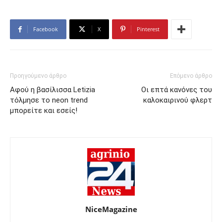
Facebook
X
Pinterest
Προηγούμενο άρθρο
Επόμενο άρθρο
Αφού η βασίλισσα Letizia
Οι επτά κανόνες του
τόλμησε το neon trend
καλοκαιρινού φλερτ
μπορείτε και εσείς!
NiceMagazine