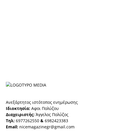
Ανεξάρτητος ιστότοπος ενημέρωσης
Ιδιοκτησία:
Αφοι Πολύζου
Διαχειριστής:
Άγγελος Πολύζος
Τηλ:
6977262550
&
6982423383
Email:
nicemagazinegr@gmail.com