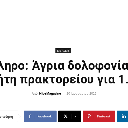
ΕΙΔΗΣΕΙΣ
ληρο: Άγρια δολοφονία
ήτη πρακτορείου για 
Από
NiceMagazine
-
20 Ιανουαρίου 2025
Facebook
X
Pinterest
οποίηση