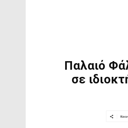
Παλαιό Φά
σε ιδιοκτ
Κοιν