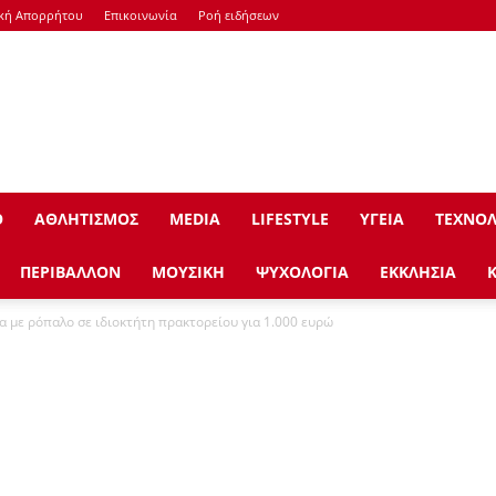
ική Απορρήτου
Επικοινωνία
Ροή ειδήσεων
Ο
ΑΘΛΗΤΙΣΜΟΣ
ΜEDIA
LIFESTYLE
ΥΓΕΙΑ
ΤΕΧΝΟΛ
ΠΕΡΙΒΑΛΛΟΝ
ΜΟΥΣΙΚΗ
ΨΥΧΟΛΟΓΙΑ
ΕΚΚΛΗΣΙΑ
 με ρόπαλο σε ιδιοκτήτη πρακτορείου για 1.000 ευρώ