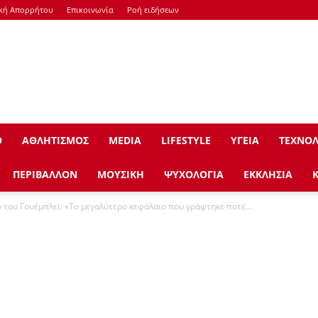
ική Απορρήτου
Επικοινωνία
Ροή ειδήσεων
Ο
ΑΘΛΗΤΙΣΜΟΣ
ΜEDIA
LIFESTYLE
ΥΓΕΙΑ
ΤΕΧΝΟΛ
ΠΕΡΙΒΑΛΛΟΝ
ΜΟΥΣΙΚΗ
ΨΥΧΟΛΟΓΙΑ
ΕΚΚΛΗΣΙΑ
 του Γουέμπλεϊ: «Το μεγαλύτερο κεφάλαιο που γράφτηκε ποτέ...