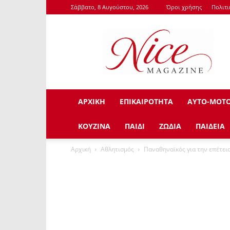
Σάββατο, 8 Αυγούστου, 2026
Όροι χρήσης
Πολιτ
NiceMagazine.Gr
ΑΡΧΙΚΗ
ΕΠΙΚΑΙΡΟΤΗΤΑ
ΑΥΤΟ-ΜΟΤ
ΚΟΥΖΙΝΑ
ΠΑΙΔΙ
ΖΩΔΙΑ
ΠΑΙΔΕΙΑ
Αρχική
Αθλητισμός
Παναθηναϊκός για την επέτειο