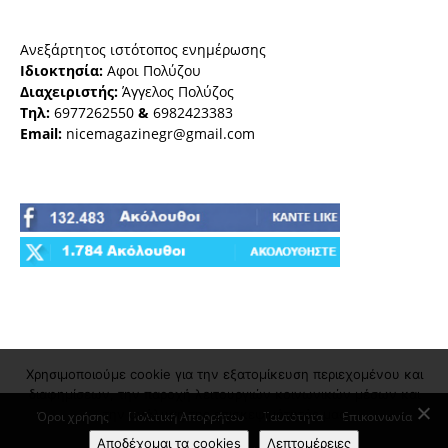
Ανεξάρτητος ιστότοπος ενημέρωσης
Ιδιοκτησία:
Αφοι Πολύζου
Διαχειριστής:
Άγγελος Πολύζος
Τηλ:
6977262550
&
6982423383
Email:
nicemagazinegr@gmail.com
Χρησιμοποιούμε cookie για την εξατομίκευση περιεχομένου και
διαφημίσεων, την παροχή λειτουργιών κοινωνικών μέσων και
την ανάλυση της επισκεψιμότητάς μας
Όροι χρήσης
Πολιτική Απορρήτου
Ταυτότητα
Επικοινωνία
Αποδέχομαι τα cookies
Λεπτομέρειες