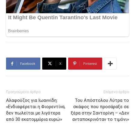
Facebook
X
Pinterest
Προηγούμενο άρθρο
Επόμενο άρθρο
Αλαφούζος για Ιωαννίδη:
Του Απόστολου Λύτρα το
«Ενδιαφέρεται η Φιορεντίνα,
σκάφος που προσάραξε σε
δεν πωλείται με λιγότερα
ξέρα στην Σαντορίνη – «Δεν
από 30 εκατομμύρια ευρώ»
ανταποκρινόταν το τιμόνι»