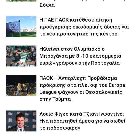
Σόφια
Η ΠΑΕ ΠΑΟΚ κατέθεσε αίτηση
προέγκρισης οικοδομικής άδειας για
το νέο προπονητικό της κέντρο
«Κλείνει στον Ολυμπιακό ο
Μπραγάνσα με 8 -10 εκατομμύρια
ευρώ» γράφουν στην Πορτογαλία
ΠΑΟΚ – Άντερλεχτ: Προβάδισμα
πρόκρισης στα πλέι οφ του Europa
League ψάχνουν οι Θεσσαλονικείς
στην Τούμπα
Λουίς Φίγκο κατά Τζιάνι Ινφαντίνο:
«Να παραιτηθεί άμεσα για να σωθεί
το ποδόσφαιρο»