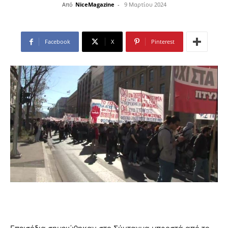
Από
NiceMagazine
-
9 Μαρτίου 2024
Facebook
X
Pinterest