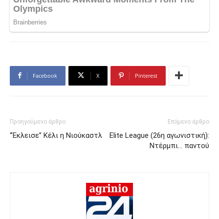
Facebook
X
Pinterest
Προηγούμενο άρθρο
Επόμενο άρθρο
“Έκλεισε” Κέλι η Νιούκαστλ
Elite League (26η αγωνιστική):
Ντέρμπι… παντού