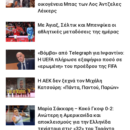
οικογένεια Μπας των Λος Άντζελες
Λέικερς
Με Άγιαξ, Σέλτικ και Μπενφίκα οι
αθλητικές μεταδόσεις της ημέρας
«Βόμβα» από Telegraph για Ινφαντίνο:
Η UEFA πλήρωσε εξαψήφιο ποσό σε
«ερωμένη» του προέδρου της FIFA
Η ΑΕΚ δεν ξεχνά τον Μιχάλη
Κατσούρη: «Πάντα, Παντού, Παρών»
Μαρία Σάκκαρη – Κοκό Γκοφ 0-2:
Ανώτερη η Αμερικανίδα και
αποκλεισμούς για την Ελληνίδα
τενίστρια στις «32» του Τορόντο