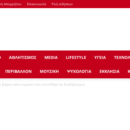
κή Απορρήτου
Επικοινωνία
Ροή ειδήσεων
Ο
ΑΘΛΗΤΙΣΜΟΣ
ΜEDIA
LIFESTYLE
ΥΓΕΙΑ
ΤΕΧΝΟΛ
ΠΕΡΙΒΑΛΛΟΝ
ΜΟΥΣΙΚΗ
ΨΥΧΟΛΟΓΙΑ
ΕΚΚΛΗΣΙΑ
ε βάρος αστυνομικού που επιτέθηκε σε διαδηλώτρια