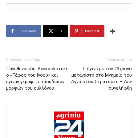
Facebook
X
Pinterest
Προηγούμενο άρθρο
Επόμενο άρθρο
Παναθηναϊκός: Ανακαινίστηκε
Τι έγινε με τον 23χρονο
ο «Τάφος του Ινδού» και
μετανάστη στο Μνημείο του
έγιναν γκράφιτι σπουδαίων
Αγνώστου Στρατιώτη – Δεν
μορφών του συλλόγου
συνελήφθη