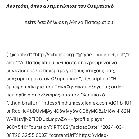
Λουτράκι, όπου αντιμετώπισε τον Ολυμπιακό.
Δείτε όσα δήλωσε η Αθηνά Παπαφωτίου:
{“@context”:”http://schema.org”,”@type”:”VideoObject”,”n
ame”:”Α. Παπαφωτίου: «Είμαστε υποχρεωμένοι να
συνεχίσουμε να πολεμάμε για τους στόχους μας,
συγχαρητήρια στον Ολυμπιακό» “,”description”:”Η
έμπειρη παίκτρια του Παναθηναϊκού εξηγεί τις αιτίες
που ήρθε ο αποκλεισμός από τον Ολυμπιακό
“,”thumbnailUrl”:”https://imthumbs.glomex.com/dC1ibHU1
bnRqdHo4bDUvMjAyNC8wMy8wOC8yMC8zMl8wN182N
WViNzVjN2FlODUxLmpwZw==/profile:player-
960×540″,”duration”:”PT56S”,”uploadDate”:”2024-03-
08T20:32:55.000Z”,”contentUrl”:”https://video-