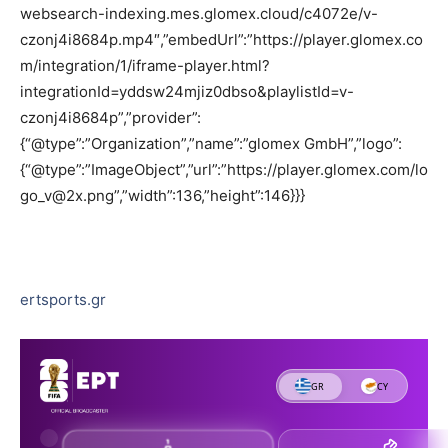
websearch-indexing.mes.glomex.cloud/c4072e/v-
czonj4i8684p.mp4″,”embedUrl”:”https://player.glomex.co
m/integration/1/iframe-player.html?
integrationId=yddsw24mjiz0dbso&playlistId=v-
czonj4i8684p”,”provider”:
{“@type”:”Organization”,”name”:”glomex GmbH”,”logo”:
{“@type”:”ImageObject”,”url”:”https://player.glomex.com/lo
go_v@2x.png”,”width”:136,”height”:146}}}
ertsports.gr