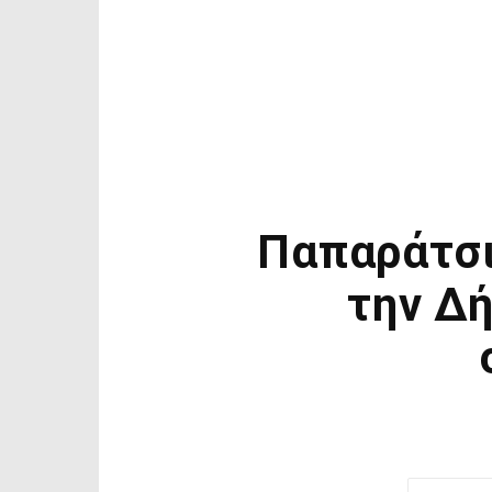
Παπαράτσι
την Δ