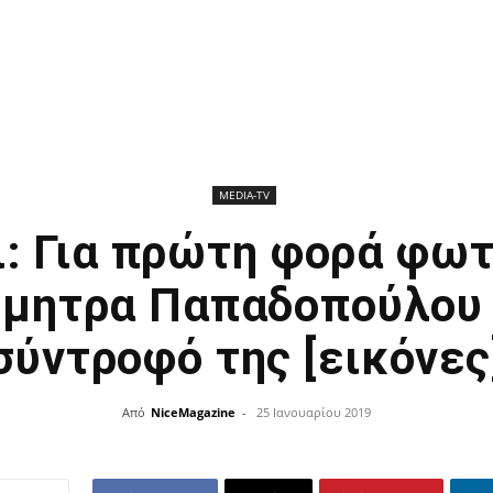
ΜEDIA-TV
: Για πρώτη φορά φω
ήμητρα Παπαδοπούλου 
σύντροφό της [εικόνες
Από
NiceMagazine
-
25 Ιανουαρίου 2019