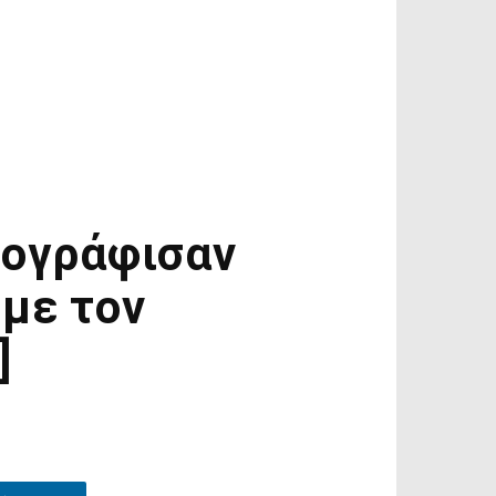
τογράφισαν
με τον
]