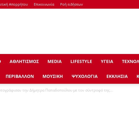
ιτική Απορρήτου
Επικοινωνία
Ροή ειδήσεων
Ο
ΑΘΛΗΤΙΣΜΟΣ
ΜEDIA
LIFESTYLE
ΥΓΕΙΑ
ΤΕΧΝΟΛ
ΠΕΡΙΒΑΛΛΟΝ
ΜΟΥΣΙΚΗ
ΨΥΧΟΛΟΓΙΑ
ΕΚΚΛΗΣΙΑ
τογράφισαν την Δήμητρα Παπαδοπούλου με τον σύντροφό της...