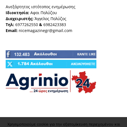
Ανεξάρτητος ιστότοπος ενημέρωσης
Ιδιοκτησία:
Αφοι Πολύζου
Διαχειριστής:
Άγγελος Πολύζος
Τηλ:
6977262550
&
6982423383
Email:
nicemagazinegr@gmail.com
Χρησιμοποιούμε cookie για την εξατομίκευση περιεχομένου και