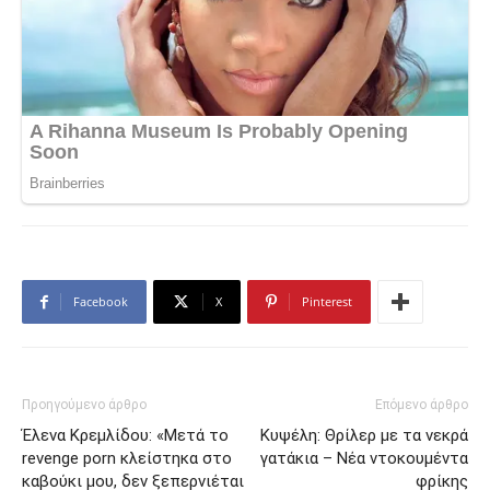
Facebook
X
Pinterest
Προηγούμενο άρθρο
Επόμενο άρθρο
Έλενα Κρεμλίδου: «Μετά το
Κυψέλη: Θρίλερ με τα νεκρά
reνenge pοrn κλείστηκα στο
γατάκια – Νέα ντοκουμέντα
καβούκι μου, δεν ξεπερνιέται
φρίκης